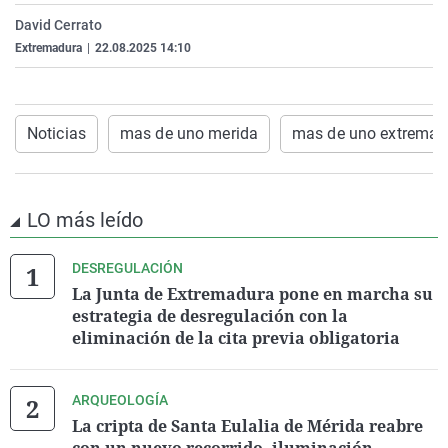
La rosa de los vientos
Caso
Extremadura
Virales
David Cerrato
Extremadura
|
22.08.2025 14:10
Gente viajera
Retornados
Galicia
Televisión
Como el perro y el gat
Equipo de investigaci
La Rioja
Elecciones
Operación Viuda Negr
Navarra
Noticias
mas de uno merida
mas de uno extremad
País Vasco
LO más leído
DESREGULACIÓN
La Junta de Extremadura pone en marcha su
estrategia de desregulación con la
eliminación de la cita previa obligatoria
ARQUEOLOGÍA
La cripta de Santa Eulalia de Mérida reabre