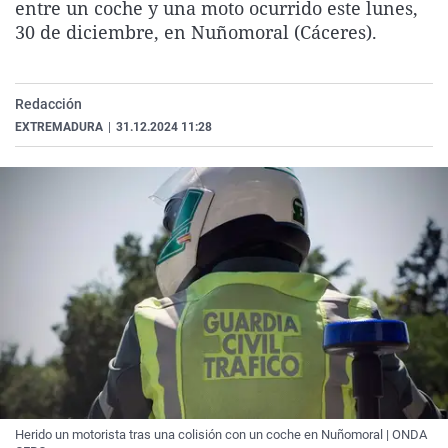
entre un coche y una moto ocurrido este lunes,
La rosa de los vientos
Caso
Extremadura
Virales
30 de diciembre, en Nuñomoral (Cáceres).
Gente viajera
Retornados
Galicia
Televisión
Como el perro y el gat
Equipo de investigaci
La Rioja
Elecciones
Redacción
Operación Viuda Negr
Navarra
EXTREMADURA
|
31.12.2024 11:28
País Vasco
Herido un motorista tras una colisión con un coche en Nuñomoral | ONDA