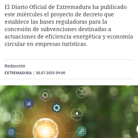
La rosa de los vientos
Caso
Extremadura
Virales
El Diario Oficial de Extremadura ha publicado
este miércoles el proyecto de decreto que
Gente viajera
Retornados
Galicia
Televisión
establece las bases reguladoras para la
Como el perro y el gat
Equipo de investigaci
La Rioja
Elecciones
concesión de subvenciones destinadas a
actuaciones de eficiencia energética y economía
Operación Viuda Negr
Navarra
circular en empresas turísticas.
País Vasco
Redacción
EXTREMADURA
|
30.07.2025 09:00