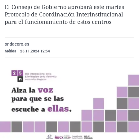
La rosa de los vientos
Caso
Extremadura
Virales
El Consejo de Gobierno aprobará este martes
Protocolo de Coordinación Interinstitucional
Gente viajera
Retornados
Galicia
Televisión
para el funcionamiento de estos centros
Como el perro y el gat
Equipo de investigaci
La Rioja
Elecciones
Operación Viuda Negr
Navarra
ondacero.es
País Vasco
Mérida
|
25.11.2024 12:54