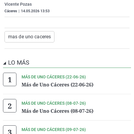
Vicente Pozas
La rosa de los vientos
Caso
Extremadura
Virales
Cáceres
|
14.05.2026 13:53
Gente viajera
Retornados
Galicia
Televisión
Como el perro y el gat
Equipo de investigaci
La Rioja
Elecciones
Operación Viuda Negr
Navarra
mas de uno caceres
País Vasco
LO MÁS
MÁS DE UNO CÁCERES (22-06-26)
Más de Uno Cáceres (22-06-26)
MÁS DE UNO CÁCERES (08-07-26)
Más de Uno Cáceres (08-07-26)
MÁS DE UNO CÁCERES (09-07-26)