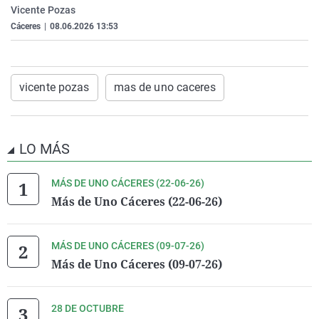
Vicente Pozas
La rosa de los vientos
Caso
Extremadura
Virales
Cáceres
|
08.06.2026 13:53
Gente viajera
Retornados
Galicia
Televisión
Como el perro y el gat
Equipo de investigaci
La Rioja
Elecciones
Operación Viuda Negr
Navarra
vicente pozas
mas de uno caceres
País Vasco
LO MÁS
MÁS DE UNO CÁCERES (22-06-26)
Más de Uno Cáceres (22-06-26)
MÁS DE UNO CÁCERES (09-07-26)
Más de Uno Cáceres (09-07-26)
28 DE OCTUBRE