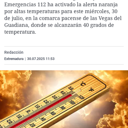
Emergencias 112 ha activado la alerta naranja
La rosa de los vientos
Caso
Extremadura
Virales
por altas temperaturas para este miércoles, 30
Gente viajera
Retornados
Galicia
Televisión
de julio, en la comarca pacense de las Vegas del
Guadiana, donde se alcanzarán 40 grados de
Como el perro y el gat
Equipo de investigaci
La Rioja
Elecciones
temperatura.
Operación Viuda Negr
Navarra
País Vasco
Redacción
Extremadura
|
30.07.2025 11:53