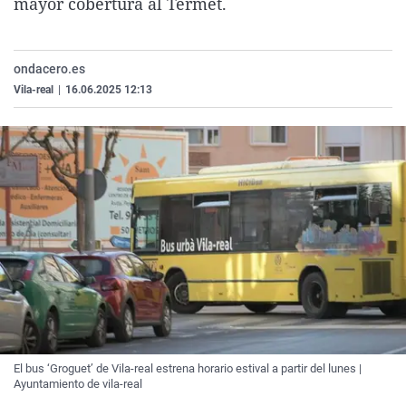
mayor cobertura al Termet.
La rosa de los vientos
Caso
Extremadura
Virales
Gente viajera
Retornados
Galicia
Televisión
ondacero.es
Como el perro y el gat
Equipo de investigaci
La Rioja
Elecciones
Vila-real
|
16.06.2025 12:13
Operación Viuda Negr
Navarra
País Vasco
El bus ‘Groguet’ de Vila-real estrena horario estival a partir del lunes |
Ayuntamiento de vila-real