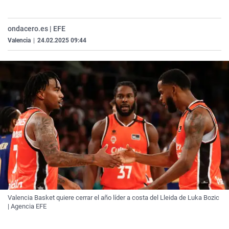
La rosa de los vientos
Caso
Extremadura
Virales
Gente viajera
Retornados
Galicia
Televisión
ondacero.es | EFE
Valencia
|
24.02.2025 09:44
Como el perro y el gat
Equipo de investigaci
La Rioja
Elecciones
Operación Viuda Negr
Navarra
País Vasco
Valencia Basket quiere cerrar el año líder a costa del Lleida de Luka Bozic
| Agencia EFE