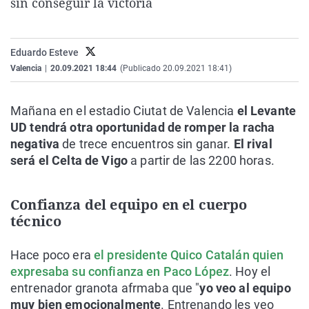
sin conseguir la victoria
La rosa de los vientos
Caso
Extremadura
Virales
Gente viajera
Retornados
Galicia
Televisión
Eduardo Esteve
Como el perro y el gat
Equipo de investigaci
La Rioja
Elecciones
Valencia
|
20.09.2021 18:44
(Publicado 20.09.2021 18:41)
Operación Viuda Negr
Navarra
País Vasco
Mañana en el estadio Ciutat de Valencia
el Levante
UD tendrá otra oportunidad de romper la racha
negativa
de trece encuentros sin ganar.
El rival
será el Celta de Vigo
a partir de las 2200 horas.
Confianza del equipo en el cuerpo
técnico
Hace poco era
el presidente Quico Catalán quien
expresaba su confianza en Paco López
. Hoy el
entrenador granota afrmaba que "
yo veo al equipo
muy bien emocionalmente
. Entrenando les veo