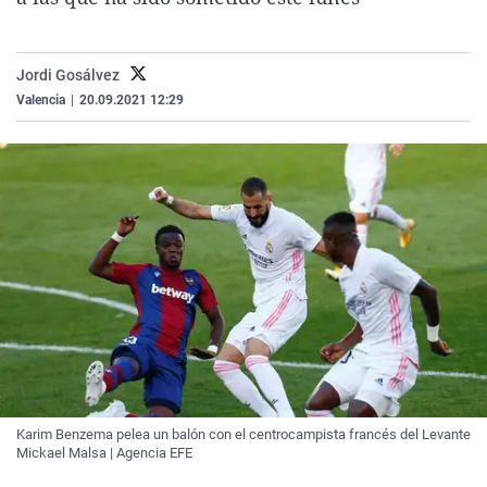
La rosa de los vientos
Caso
Extremadura
Virales
Gente viajera
Retornados
Galicia
Televisión
Jordi Gosálvez
Como el perro y el gat
Equipo de investigaci
La Rioja
Elecciones
Valencia
|
20.09.2021 12:29
Operación Viuda Negr
Navarra
País Vasco
Karim Benzema pelea un balón con el centrocampista francés del Levante
Mickael Malsa | Agencia EFE