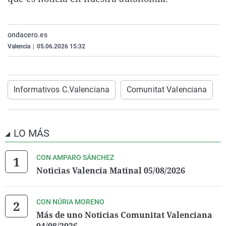
La rosa de los vientos
Caso
Extremadura
Virales
Gente viajera
Retornados
Galicia
Televisión
ondacero.es
Como el perro y el gat
Equipo de investigaci
La Rioja
Elecciones
Valencia
|
05.06.2026 15:32
Operación Viuda Negr
Navarra
País Vasco
Informativos C.Valenciana
Comunitat Valenciana
LO MÁS
CON AMPARO SÁNCHEZ
Noticias Valencia Matinal 05/08/2026
CON NÚRIA MORENO
Más de uno Noticias Comunitat Valenciana