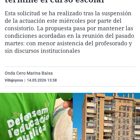
La rosa de los vientos
Caso
Extremadura
Virales
Esta solicitud se ha realizado tras la suspensión
Gente viajera
Retornados
Galicia
Televisión
de la actuación este miércoles por parte del
Como el perro y el gat
Equipo de investigaci
La Rioja
Elecciones
consistorio. La propuesta pasa por mantener las
condiciones acordadas en la reunión del pasado
Operación Viuda Negr
Navarra
martes: con menor asistencia del profesorado y
País Vasco
sin discursos institucionales
Onda Cero Marina Baixa
Villajoyosa
|
14.05.2026 13:38