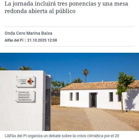
La jornada incluirá tres ponencias y una mesa
La rosa de los vientos
Caso
Extremadura
Virales
redonda abierta al público
Gente viajera
Retornados
Galicia
Televisión
Como el perro y el gat
Equipo de investigaci
La Rioja
Elecciones
Onda Cero Marina Baixa
Operación Viuda Negr
Navarra
Alfàs del Pi
|
21.10.2025 12:08
País Vasco
L’Alfàs del Pi organiza un debate sobre la crisis climática por el 20