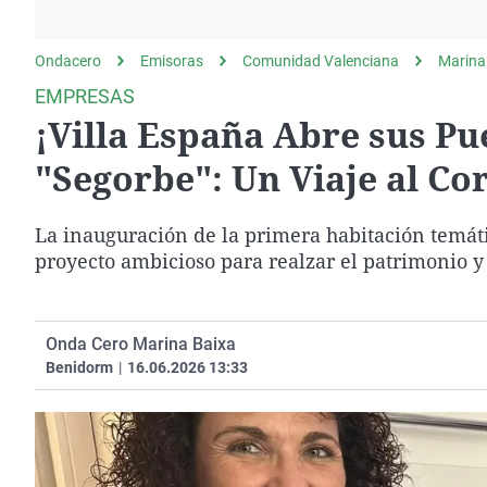
La rosa de los vientos
Caso
Extremadura
Gente viajera
Retornados
Galicia
Ondacero
Emisoras
Comunidad Valenciana
Marina
Como el perro y el
Equipo de investigación
La Rioja
EMPRESAS
gato
¡Villa España Abre sus Pu
Operación Viuda
Navarra
Negra
País Vasco
"Segorbe": Un Viaje al Co
La inauguración de la primera habitación temáti
proyecto ambicioso para realzar el patrimonio y 
Onda Cero Marina Baixa
Benidorm
|
16.06.2026 13:33