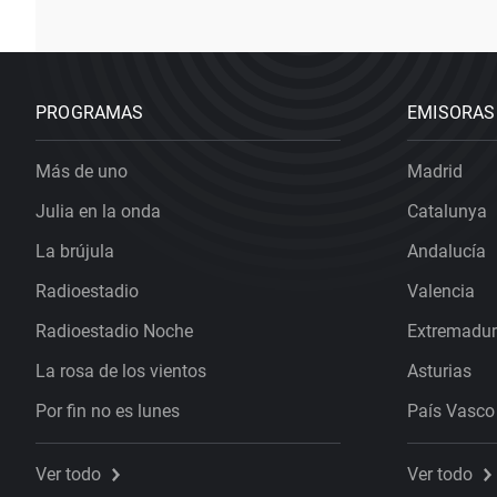
PROGRAMAS
EMISORAS
Más de uno
Madrid
Julia en la onda
Catalunya
La brújula
Andalucía
Radioestadio
Valencia
Radioestadio Noche
Extremadu
La rosa de los vientos
Asturias
Por fin no es lunes
País Vasco
Ver todo
Ver todo