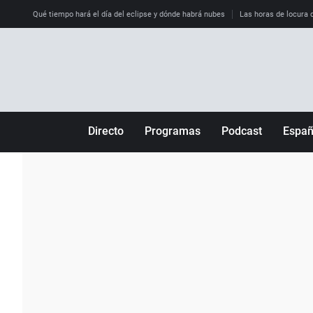
Qué tiempo hará el día del eclipse y dónde habrá nubes
Las horas de locura qu
Directo
Programas
Podcast
Espa
Más de uno
Los Perseguidos
Andalucía
Por fin
Malas decisiones
Aragón
Julia en la onda
Expedientes del más allá
Baleares
La brújula
El viaje del Guernica
Cantabria
Radioestadio
Invisibles
Cataluña
Radioestadio noche
Prohibido morirse
Comunidad de M
El colegio invisible
Esto no ha pasado
Comunitat Vale