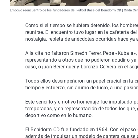
Emotivo reencuentro de los fundadores del Fútbol Base del Benidorm CD | Onda Ce
Como si el tiempo se hubiera detenido, los hombres
reunirse. El encuentro tuvo lugar en la cafetería de
nostalgia, repleta de anécdotas ocurridas hace ya
A la cita no faltaron Simeón Ferrer, Pepe «Kubala»,
representando a otros que no pudieron acudir o ya 
caso, o juan Berenguer y Lorenzo Cervera en el se
Todos ellos desempeñaron un papel crucial en la cr
tiempo y esfuerzo, sin ánimo de lucro, a una pasi
Este sencillo y emotivo homenaje fue impulsado po
temporadas, y en representación de todos los que, g
deportivo como en lo humano.
El Benidorm CD fue fundado en 1964. Con el paso d
además de impulsar un modelo de cantera que se con