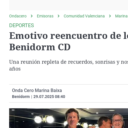
La rosa de los vientos
Caso
Extremadura
Gente viajera
Retornados
Galicia
Ondacero
Emisoras
Comunidad Valenciana
Marina
Como el perro y el
Equipo de investigación
La Rioja
DEPORTES
gato
Emotivo reencuentro de l
Operación Viuda
Navarra
Negra
País Vasco
Benidorm CD
Una reunión repleta de recuerdos, sonrisas y no
años
Onda Cero Marina Baixa
Benidorm
|
29.07.2025 08:40