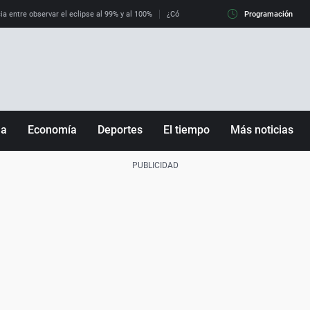
ia entre observar el eclipse al 99% y al 100%
¿Cómo es llegar a Italia con controles fro
Programación
ña
Economía
Deportes
El tiempo
Más noticias
Fútbol
Sociedad
Baloncesto
Mundo
Tenis
Salud
Motor
Cultura
Ciencia y Tecnología
adrid
Gastronomía
nciana
Medio ambiente