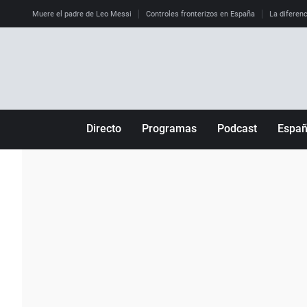
Muere el padre de Leo Messi
Controles fronterizos en España
La diferenc
Directo
Programas
Podcast
Espa
Más de uno
Los Perseguidos
Andalucía
Por fin
Malas decisiones
Aragón
Julia en la onda
Expedientes del más allá
Baleares
La brújula
El viaje del Guernica
Cantabria
Radioestadio
Invisibles
Cataluña
Radioestadio noche
Prohibido morirse
Comunidad de M
El colegio invisible
Esto no ha pasado
Comunitat Vale