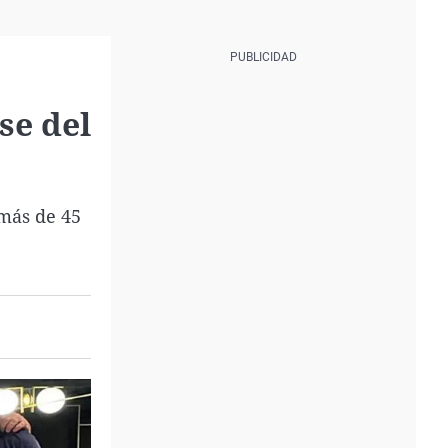
se del
 más de 45