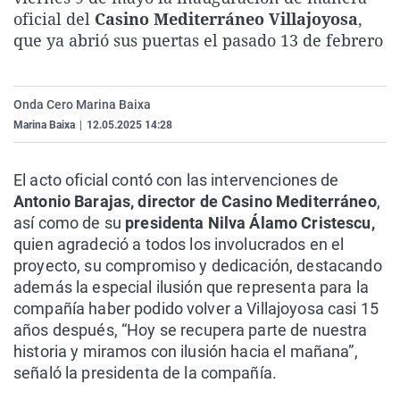
La rosa de los vientos
Caso
Extremadura
Virales
oficial del
Casino Mediterráneo Villajoyosa
,
que ya abrió sus puertas el pasado 13 de febrero
Gente viajera
Retornados
Galicia
Televisión
Como el perro y el gat
Equipo de investigaci
La Rioja
Elecciones
Onda Cero Marina Baixa
Operación Viuda Negr
Navarra
Marina Baixa
|
12.05.2025 14:28
País Vasco
El acto oficial contó con las intervenciones de
Antonio Barajas, director de Casino Mediterráneo
,
así como de su
presidenta Nilva Álamo Cristescu,
quien agradeció a todos los involucrados en el
proyecto, su compromiso y dedicación, destacando
además la especial ilusión que representa para la
compañía haber podido volver a Villajoyosa casi 15
años después, “Hoy se recupera parte de nuestra
historia y miramos con ilusión hacia el mañana”,
señaló la presidenta de la compañía.