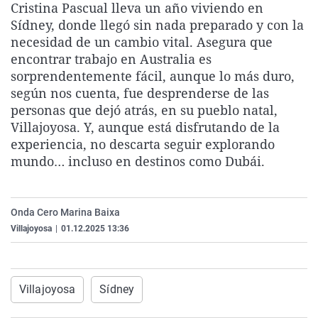
Cristina Pascual lleva un año viviendo en
La rosa de los vientos
Caso
Extremadura
Virales
Sídney, donde llegó sin nada preparado y con la
Gente viajera
Retornados
Galicia
Televisión
necesidad de un cambio vital. Asegura que
encontrar trabajo en Australia es
Como el perro y el gat
Equipo de investigaci
La Rioja
Elecciones
sorprendentemente fácil, aunque lo más duro,
Operación Viuda Negr
Navarra
según nos cuenta, fue desprenderse de las
personas que dejó atrás, en su pueblo natal,
País Vasco
Villajoyosa. Y, aunque está disfrutando de la
experiencia, no descarta seguir explorando
mundo… incluso en destinos como Dubái.
Onda Cero Marina Baixa
Villajoyosa
|
01.12.2025 13:36
Villajoyosa
Sídney