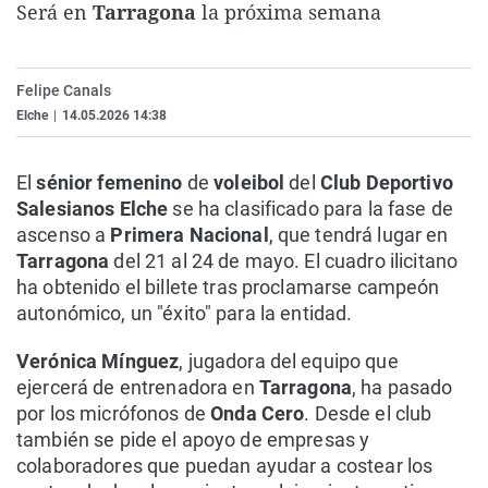
Será en
Tarragona
la próxima semana
La rosa de los vientos
Caso
Extremadura
Virales
Gente viajera
Retornados
Galicia
Televisión
Felipe Canals
Como el perro y el gat
Equipo de investigaci
La Rioja
Elecciones
Elche
|
14.05.2026 14:38
Operación Viuda Negr
Navarra
País Vasco
El
sénior femenino
de
voleibol
del
Club Deportivo
Salesianos Elche
se ha clasificado para la fase de
ascenso a
Primera Nacional
, que tendrá lugar en
Tarragona
del 21 al 24 de mayo. El cuadro ilicitano
ha obtenido el billete tras proclamarse campeón
autonómico, un "éxito" para la entidad.
Verónica Mínguez
, jugadora del equipo que
ejercerá de entrenadora en
Tarragona
, ha pasado
por los micrófonos de
Onda Cero
. Desde el club
también se pide el apoyo de empresas y
colaboradores que puedan ayudar a costear los