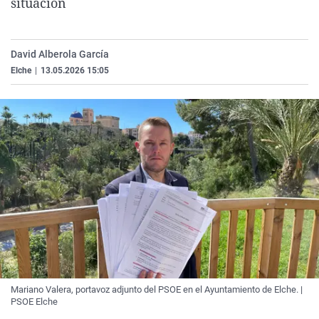
situación
La rosa de los vientos
Caso
Extremadura
Virales
Gente viajera
Retornados
Galicia
Televisión
David Alberola García
Como el perro y el gat
Equipo de investigaci
La Rioja
Elecciones
Elche
|
13.05.2026 15:05
Operación Viuda Negr
Navarra
País Vasco
Mariano Valera, portavoz adjunto del PSOE en el Ayuntamiento de Elche. |
PSOE Elche