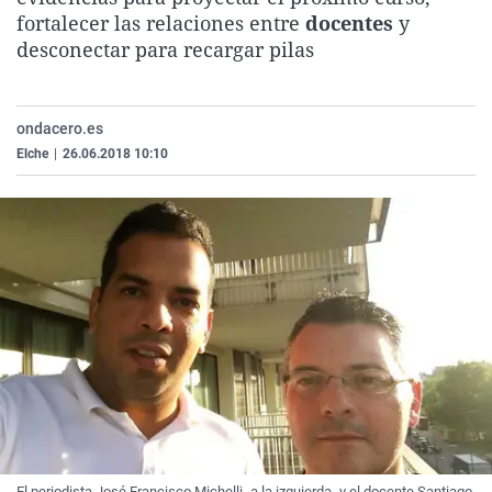
La rosa de los vientos
Caso
Extremadura
Virales
fortalecer las relaciones entre
docentes
y
desconectar para recargar pilas
Gente viajera
Retornados
Galicia
Televisión
Como el perro y el gat
Equipo de investigaci
La Rioja
Elecciones
ondacero.es
Operación Viuda Negr
Navarra
Elche
|
26.06.2018 10:10
País Vasco
El periodista José Francisco Michelli -a la izquierda- y el docente Santiago