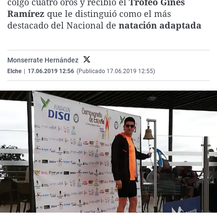
colgó cuatro oros y recibió el
Trofeo Ginés
La rosa de los vientos
Caso
Extremadura
Virales
Ramírez
que le distinguió como el más
destacado del Nacional de
natación adaptada
Gente viajera
Retornados
Galicia
Televisión
Como el perro y el gat
Equipo de investigaci
La Rioja
Elecciones
Operación Viuda Negr
Navarra
Monserrate Hernández
Elche
|
17.06.2019 12:56
(Publicado 17.06.2019 12:55)
País Vasco