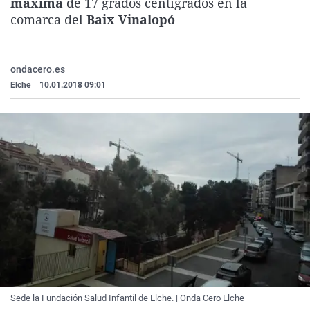
máxima
de 17 grados centígrados en la
La rosa de los vientos
Caso
Extremadura
Virales
comarca del
Baix Vinalopó
Gente viajera
Retornados
Galicia
Televisión
Como el perro y el gat
Equipo de investigaci
La Rioja
Elecciones
ondacero.es
Operación Viuda Negr
Navarra
Elche
|
10.01.2018 09:01
País Vasco
Sede la Fundación Salud Infantil de Elche. | Onda Cero Elche