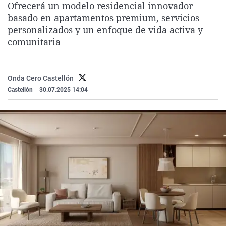
Ofrecerá un modelo residencial innovador
La rosa de los vientos
Caso
Extremadura
Virales
basado en apartamentos premium, servicios
Gente viajera
Retornados
Galicia
Televisión
personalizados y un enfoque de vida activa y
comunitaria
Como el perro y el gat
Equipo de investigaci
La Rioja
Elecciones
Operación Viuda Negr
Navarra
Onda Cero Castellón
País Vasco
Castellón
|
30.07.2025 14:04