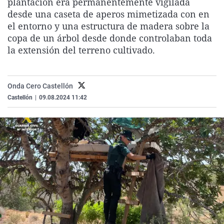
plantación era permanentemente vigilada
La rosa de los vientos
Caso
Extremadura
Virales
desde una caseta de aperos mimetizada con en
el entorno y una estructura de madera sobre la
Gente viajera
Retornados
Galicia
Televisión
copa de un árbol desde donde controlaban toda
Como el perro y el gat
Equipo de investigaci
La Rioja
Elecciones
la extensión del terreno cultivado.
Operación Viuda Negr
Navarra
País Vasco
Onda Cero Castellón
Castellón
|
09.08.2024 11:42