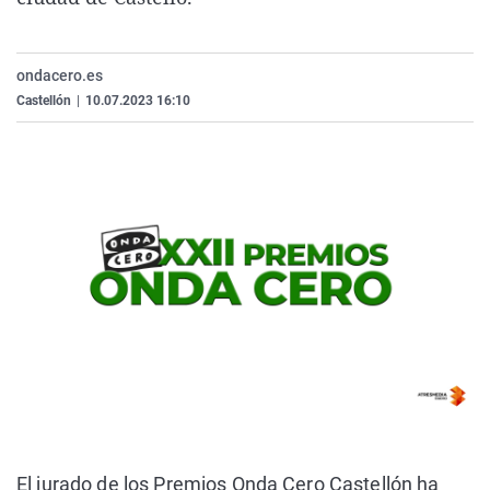
La rosa de los vientos
Caso
Extremadura
Virales
Gente viajera
Retornados
Galicia
Televisión
ondacero.es
Como el perro y el gat
Equipo de investigaci
La Rioja
Elecciones
Castellón
|
10.07.2023 16:10
Operación Viuda Negr
Navarra
País Vasco
El jurado de los
Premios Onda Cero Castellón
ha