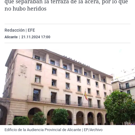
que separaban la terraza de la acera, por lo que
La rosa de los vientos
Caso
Extremadura
Virales
no hubo heridos
Gente viajera
Retornados
Galicia
Televisión
Como el perro y el gat
Equipo de investigaci
La Rioja
Elecciones
Redacción | EFE
Operación Viuda Negr
Navarra
Alicante
|
21.11.2024 17:00
País Vasco
Edificio de la Audiencia Provincial de Alicante | EP/Archivo