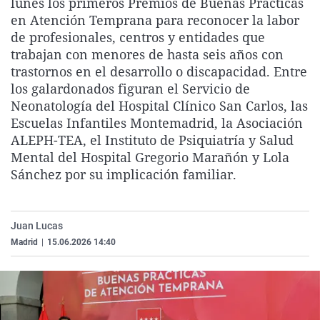
lunes los primeros Premios de Buenas Prácticas
La rosa de los vientos
Caso
Extremadura
Virales
en Atención Temprana para reconocer la labor
de profesionales, centros y entidades que
Gente viajera
Retornados
Galicia
Televisión
trabajan con menores de hasta seis años con
Como el perro y el gat
Equipo de investigaci
La Rioja
Elecciones
trastornos en el desarrollo o discapacidad. Entre
los galardonados figuran el Servicio de
Operación Viuda Negr
Navarra
Neonatología del Hospital Clínico San Carlos, las
País Vasco
Escuelas Infantiles Montemadrid, la Asociación
ALEPH-TEA, el Instituto de Psiquiatría y Salud
Mental del Hospital Gregorio Marañón y Lola
Sánchez por su implicación familiar.
Juan Lucas
Madrid
|
15.06.2026 14:40