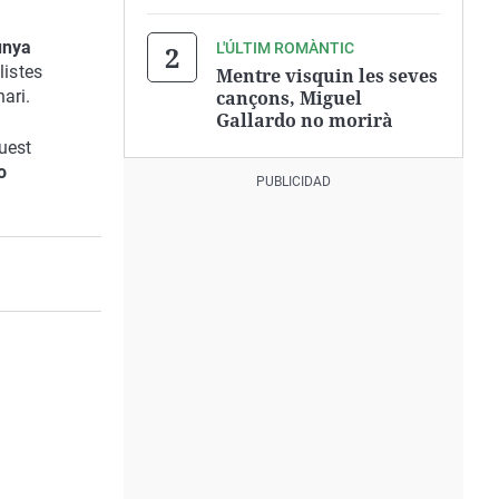
unya
L'ÚLTIM ROMÀNTIC
listes
Mentre visquin les seves
cançons, Miguel
ari.
Gallardo no morirà
quest
o