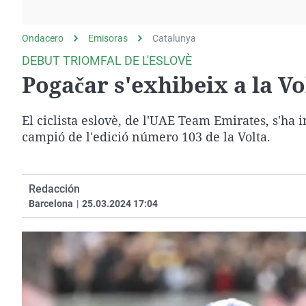
La rosa de los vientos
Caso
Extremadura
Gente viajera
Retornados
Galicia
Ondacero
Emisoras
Catalunya
Como el perro y el
Equipo de investigación
La Rioja
DEBUT TRIOMFAL DE L'ESLOVÈ
gato
Pogačar s'exhibeix a la Vo
Operación Viuda
Navarra
Negra
País Vasco
El ciclista eslovè, de l'UAE Team Emirates, s'ha 
campió de l'edició número 103 de la Volta.
Redacción
Barcelona
|
25.03.2024 17:04