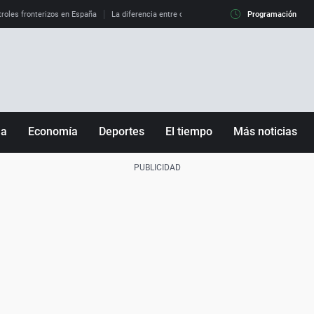
roles fronterizos en España
La diferencia entre observar el eclipse al 99% y al 100%
Programación
ña
Economía
Deportes
El tiempo
Más noticias
Fútbol
Sociedad
Baloncesto
Mundo
Tenis
Salud
Motor
Cultura
Ciencia y Tecnología
adrid
Gastronomía
nciana
Medio ambiente