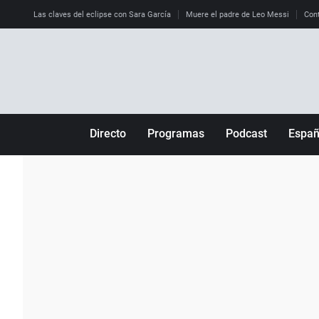
Las claves del eclipse con Sara García
Muere el padre de Leo Messi
Cont
Directo
Programas
Podcast
Espa
Más de uno
Los Perseguidos
Andalucía
Por fin
Malas decisiones
Aragón
Julia en la onda
Expedientes del más allá
Baleares
La brújula
El viaje del Guernica
Cantabria
Radioestadio
Invisibles
Cataluña
Radioestadio noche
Prohibido morirse
Comunidad de M
El colegio invisible
Esto no ha pasado
Comunitat Vale