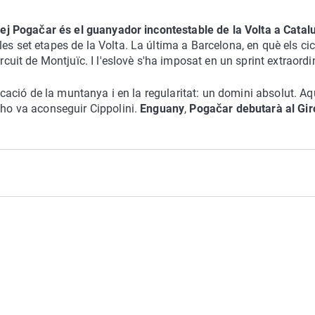
dej Pogačar és el guanyador incontestable de la Volta a Catal
es set etapes de la Volta. La última a Barcelona, en què els cic
rcuit de Montjuïc. I l'eslovè s'ha imposat en un sprint extraordin
ficació de la muntanya i en la regularitat: un domini absolut. A
 ho va aconseguir Cippolini.
Enguany
,
Pogačar debutarà al Gir