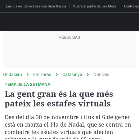
Las claves del eclipse con Sara García
Muere el padre de Leo Messi
Controles
Directo
Programas
Podcast
Más de uno
Los Perseguidos
Andalucía
Fútbol
Sociedad
Ondacero
Emisoras
Catalunya
Notícies
España
Por fin
Malas decisiones
Aragón
Baloncesto
Mundo
TEMA DE LA SETMANA
Economía
Julia en la onda
Expedientes del más a
Baleares
Tenis
Salud
La gent gran és la que més
Deportes
pateix les estafes virtuals
La brújula
El viaje del Guernica
Cantabria
Motor
Cultura
El tiempo
Radioestadio
Invisibles
Cataluña
Ciencia y Tecnología
Des del dia 30 de novembre i fins al 6 de gener
Más noticias
Radioestadio noche
Prohibido morirse
Comunidad de Madrid
Gastronomía
està en marxa el Pla de Nadal, que se centra en
combatre les estafes virtuals que afecten
El colegio invisible
Esto no ha pasado
Comunitat Valenciana
Medio ambiente