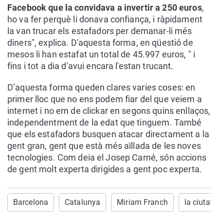
Facebook que la convidava a invertir a 250 euros
,
ho va fer perquè li donava confiança, i ràpidament
la van trucar els estafadors per demanar-li més
diners", explica. D'aquesta forma, en qüestió de
mesos li han estafat un total de 45.997 euros, " i
fins i tot a dia d'avui encara l'estan trucant.
D’aquesta forma queden clares varies coses: en
primer lloc que no ens podem fiar del que veiem a
internet i no em de clickar en segons quins enllaços,
independentment de la edat que tinguem. També
que els estafadors busquen atacar directament a la
gent gran, gent que està més aïllada de les noves
tecnologies. Com deia el Josep Carné, són accions
de gent molt experta dirigides a gent poc experta.
Barcelona
Catalunya
Miriam Franch
la ciutat