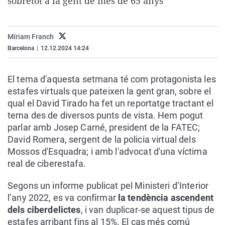
sobretot a la gent de més de 65 anys
La rosa de los vientos
Caso
Extremadura
Virales
Gente viajera
Retornados
Galicia
Televisión
Míriam Franch
Como el perro y el gat
Equipo de investigaci
La Rioja
Elecciones
Barcelona
|
12.12.2024 14:24
Operación Viuda Negr
Navarra
El tema d'aquesta setmana té com protagonista les
País Vasco
estafes virtuals que pateixen la gent gran, sobre el
qual el David Tirado ha fet un reportatge tractant el
tema des de diversos punts de vista. Hem pogut
parlar amb Josep Carné, president de la FATEC;
David Romera, sergent de la policia virtual dels
Mossos d'Esquadra; i amb l'advocat d'una víctima
real de ciberestafa.
Segons un informe publicat pel Ministeri d’Interior
l’any 2022, es va confirmar
la tendència ascendent
dels ciberdelictes
, i van duplicar-se aquest tipus de
estafes arribant fins al 15%. El cas més comú