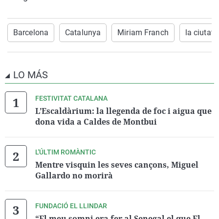
Barcelona
Catalunya
Miriam Franch
la ciutat
LO MÁS
FESTIVITAT CATALANA
L’Escaldàrium: la llegenda de foc i aigua que
dona vida a Caldes de Montbui
L'ÚLTIM ROMÀNTIC
Mentre visquin les seves cançons, Miguel
Gallardo no morirà
FUNDACIÓ EL LLINDAR
“El meu somni era fer al Senegal el que El