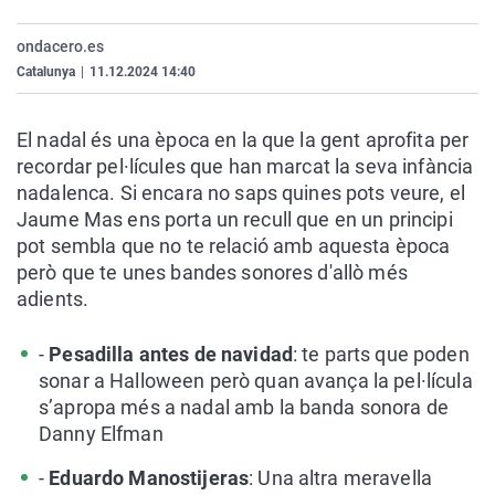
La rosa de los vientos
Caso
Extremadura
Virales
ondacero.es
Gente viajera
Retornados
Galicia
Televisión
Catalunya
|
11.12.2024 14:40
Como el perro y el gat
Equipo de investigaci
La Rioja
Elecciones
Operación Viuda Negr
Navarra
El nadal és una època en la que la gent aprofita per
recordar pel·lícules que han marcat la seva infància
País Vasco
nadalenca. Si encara no saps quines pots veure, el
Jaume Mas ens porta un recull que en un principi
pot sembla que no te relació amb aquesta època
però que te unes bandes sonores d'allò més
adients.
-
Pesadilla antes de navidad
: te parts que poden
sonar a Halloween però quan avança la pel·lícula
s’apropa més a nadal amb la banda sonora de
Danny Elfman
-
Eduardo Manostijeras
: Una altra meravella