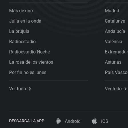
Más de uno
Madrid
Julia en la onda
Catalunya
La brújula
Andalucía
Radioestadio
Valencia
Radioestadio Noche
Extremadu
La rosa de los vientos
Asturias
Por fin no es lunes
País Vasco
Ver todo
Ver todo
DESCARGA LA APP
Android
iOS