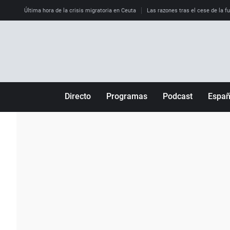
Última hora de la crisis migratoria en Ceuta
Las razones tras el cese de la f
Directo
Programas
Podcast
Espa
Más de uno
Los Perseguidos
Andalucía
Por fin
Malas decisiones
Aragón
Julia en la onda
Expedientes del más allá
Baleares
La brújula
El viaje del Guernica
Cantabria
Radioestadio
Invisibles
Cataluña
Radioestadio noche
Prohibido morirse
Comunidad de M
El colegio invisible
Esto no ha pasado
Comunitat Vale