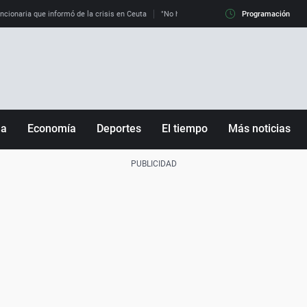
uncionaria que informó de la crisis en Ceuta
"No hay mafias, que no nos engañen": exper
Programación
ña
Economía
Deportes
El tiempo
Más noticias
Fútbol
Sociedad
Baloncesto
Mundo
Tenis
Salud
Motor
Cultura
Ciencia y Tecnología
adrid
Gastronomía
nciana
Medio ambiente