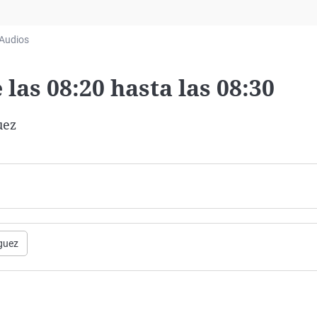
Virales
Televisión
Audios
Elecciones
las 08:20 hasta las 08:30
uez
guez