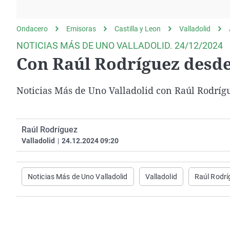
La rosa de los vientos
Caso
Extremadura
Gente viajera
Retornados
Galicia
Ondacero
Emisoras
Castilla y Leon
Valladolid
Como el perro y el
Equipo de investigación
La Rioja
NOTICIAS MÁS DE UNO VALLADOLID. 24/12/2024
gato
Con Raúl Rodríguez desde 
Operación Viuda
Navarra
Negra
País Vasco
Noticias Más de Uno Valladolid con Raúl Rodríg
Raúl Rodríguez
Valladolid
|
24.12.2024 09:20
Noticias Más de Uno Valladolid
Valladolid
Raúl Rodrí