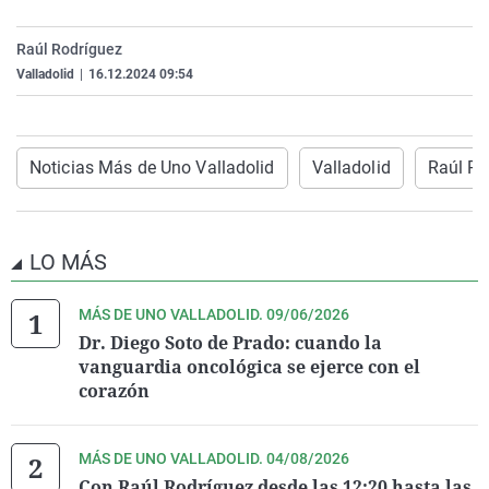
La rosa de los vientos
Caso
Extremadura
Virales
Raúl Rodríguez
Gente viajera
Retornados
Galicia
Televisión
Valladolid
|
16.12.2024 09:54
Como el perro y el gat
Equipo de investigaci
La Rioja
Elecciones
Operación Viuda Negr
Navarra
Noticias Más de Uno Valladolid
Valladolid
Raúl Ro
País Vasco
LO MÁS
MÁS DE UNO VALLADOLID. 09/06/2026
Dr. Diego Soto de Prado: cuando la
vanguardia oncológica se ejerce con el
corazón
MÁS DE UNO VALLADOLID. 04/08/2026
Con Raúl Rodríguez desde las 12:20 hasta las