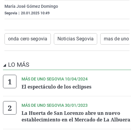
La rosa de los vientos
Caso
Extremadura
Virales
María José Gómez Domingo
Segovia
|
20.01.2025 10:49
Gente viajera
Retornados
Galicia
Televisión
Como el perro y el gat
Equipo de investigaci
La Rioja
Elecciones
Operación Viuda Negr
Navarra
onda cero segovia
Noticias Segovia
mas de uno s
País Vasco
LO MÁS
MÁS DE UNO SEGOVIA 10/04/2024
El espectáculo de los eclipses
MÁS DE UNO SEGOVIA 30/01/2023
La Huerta de San Lorenzo abre un nuevo
establecimiento en el Mercado de La Albuera