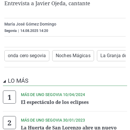
Entrevista a
Javier Ojeda, cantante
La rosa de los vientos
Caso
Extremadura
Virales
Gente viajera
Retornados
Galicia
Televisión
María José Gómez Domingo
Como el perro y el gat
Equipo de investigaci
La Rioja
Elecciones
Segovia
|
14.08.2025 14:20
Operación Viuda Negr
Navarra
País Vasco
onda cero segovia
Noches Mágicas
La Granja de 
LO MÁS
MÁS DE UNO SEGOVIA 10/04/2024
El espectáculo de los eclipses
MÁS DE UNO SEGOVIA 30/01/2023
La Huerta de San Lorenzo abre un nuevo