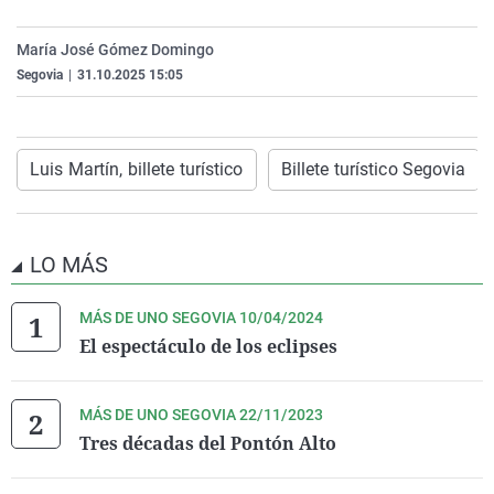
La rosa de los vientos
Caso
Extremadura
Virales
María José Gómez Domingo
Gente viajera
Retornados
Galicia
Televisión
Segovia
|
31.10.2025 15:05
Como el perro y el gat
Equipo de investigaci
La Rioja
Elecciones
Operación Viuda Negr
Navarra
Luis Martín, billete turístico
Billete turístico Segovia
País Vasco
LO MÁS
MÁS DE UNO SEGOVIA 10/04/2024
El espectáculo de los eclipses
MÁS DE UNO SEGOVIA 22/11/2023
Tres décadas del Pontón Alto