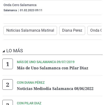
La rosa de los vientos
Caso
Extremadura
Virales
Onda Cero Salamanca
Salamanca
|
01.02.2023 09:11
Gente viajera
Retornados
Galicia
Televisión
Como el perro y el gat
Equipo de investigaci
La Rioja
Elecciones
Operación Viuda Negr
Navarra
Noticias Salamanca Matinal
Diana Perez
Onda Ce
País Vasco
LO MÁS
MÁS DE UNO SALAMANCA 09/07/2019
Más de Uno Salamanca con Pilar Diaz
CON DIANA PÉREZ
Noticias Mediodía Salamanca 08/06/2022
CON PILAR DIAZ