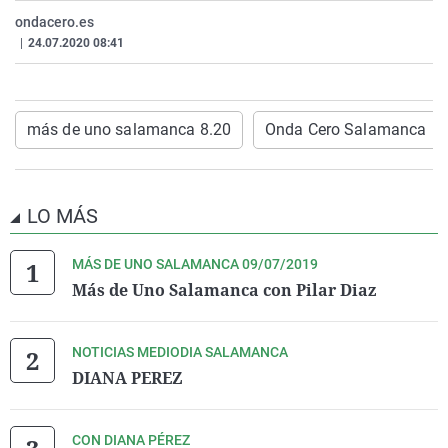
La rosa de los vientos
Caso
Extremadura
Virales
ondacero.es
|
24.07.2020 08:41
Gente viajera
Retornados
Galicia
Televisión
Como el perro y el gat
Equipo de investigaci
La Rioja
Elecciones
Operación Viuda Negr
Navarra
más de uno salamanca 8.20
Onda Cero Salamanca
País Vasco
LO MÁS
MÁS DE UNO SALAMANCA 09/07/2019
Más de Uno Salamanca con Pilar Diaz
NOTICIAS MEDIODIA SALAMANCA
DIANA PEREZ
CON DIANA PÉREZ