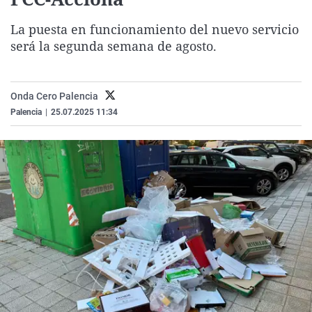
La rosa de los vientos
Caso
Extremadura
Virales
La puesta en funcionamiento del nuevo servicio
Gente viajera
Retornados
Galicia
Televisión
será la segunda semana de agosto.
Como el perro y el gat
Equipo de investigaci
La Rioja
Elecciones
Operación Viuda Negr
Navarra
Onda Cero Palencia
País Vasco
Palencia
|
25.07.2025 11:34