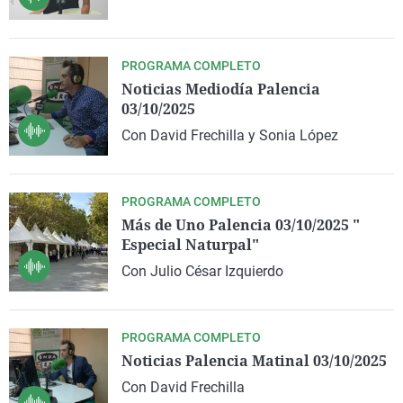
La rosa de los vientos
Caso
Extremadura
Virales
Gente viajera
Retornados
Galicia
Televisión
PROGRAMA COMPLETO
Como el perro y el gat
Equipo de investigaci
La Rioja
Elecciones
Noticias Mediodía Palencia
03/10/2025
Operación Viuda Negr
Navarra
Con David Frechilla y Sonia López
País Vasco
PROGRAMA COMPLETO
Más de Uno Palencia 03/10/2025 "
Especial Naturpal"
Con Julio César Izquierdo
PROGRAMA COMPLETO
Noticias Palencia Matinal 03/10/2025
Con David Frechilla