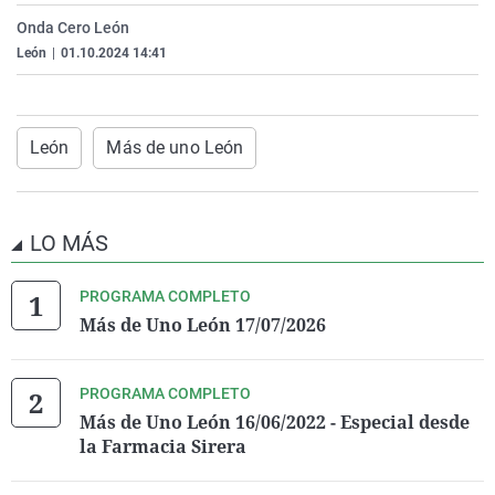
La rosa de los vientos
Caso
Extremadura
Virales
Onda Cero León
León
|
01.10.2024 14:41
Gente viajera
Retornados
Galicia
Televisión
Como el perro y el gat
Equipo de investigaci
La Rioja
Elecciones
Operación Viuda Negr
Navarra
León
Más de uno León
País Vasco
LO MÁS
PROGRAMA COMPLETO
Más de Uno León 17/07/2026
PROGRAMA COMPLETO
Más de Uno León 16/06/2022 - Especial desde
la Farmacia Sirera