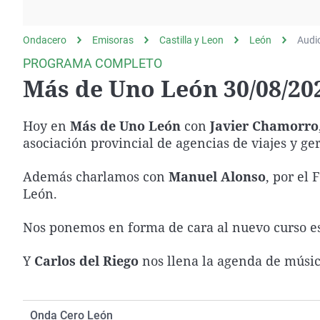
La rosa de los vientos
Caso
Extremadura
Gente viajera
Retornados
Galicia
Ondacero
Emisoras
Castilla y Leon
León
Audi
Como el perro y el
Equipo de investigación
La Rioja
PROGRAMA COMPLETO
gato
Más de Uno León 30/08/20
Operación Viuda
Navarra
Negra
País Vasco
Hoy en
Más de Uno León
con
Javier Chamorro
asociación provincial de agencias de viajes y ge
Además charlamos con
Manuel Alonso
, por el
León.
Nos ponemos en forma de cara al nuevo curso e
Y
Carlos del Riego
nos llena la agenda de músic
Onda Cero León