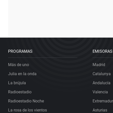
PROGRAMAS
EMISORAS
Más de uno
Madrid
Julia en la onda
Catalunya
La brújula
Andalucía
Radioestadio
Valencia
Radioestadio Noche
Extremadu
La rosa de los vientos
Asturias