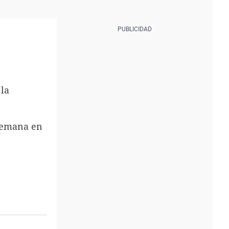
 la
 semana en