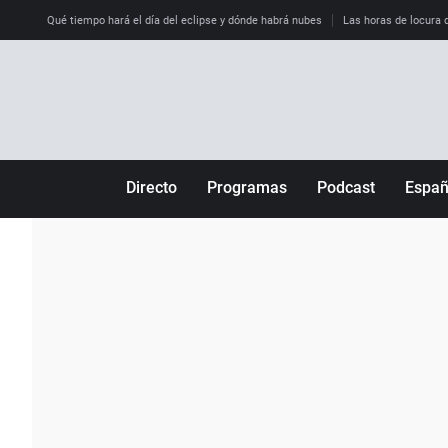
Qué tiempo hará el día del eclipse y dónde habrá nubes
Las horas de locura qu
Directo
Programas
Podcast
Espa
Más de uno
Los Perseguidos
Andalucía
Por fin
Malas decisiones
Aragón
Julia en la onda
Expedientes del más allá
Baleares
La brújula
El viaje del Guernica
Cantabria
Radioestadio
Invisibles
Cataluña
Radioestadio noche
Prohibido morirse
Comunidad de M
El colegio invisible
Esto no ha pasado
Comunitat Vale