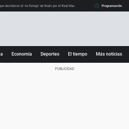
e decidieron el 'no fichaje' de Rodri por el Real Madrid y su 'sí' al Barça
Programación
La llamada de
ña
Economía
Deportes
El tiempo
Más noticias
Fútbol
Sociedad
Baloncesto
Mundo
Tenis
Salud
Motor
Cultura
Ciencia y Tecnología
adrid
Gastronomía
nciana
Medio ambiente