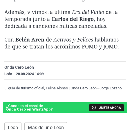
La rosa de los vientos
Caso
Extremadura
Virales
Además, vivimos la última
Era del Vinilo
de la
Gente viajera
Retornados
Galicia
Televisión
temporada junto a
Carlos del Riego
, hoy
dedicada a canciones míticas canceladas.
Como el perro y el gat
Equipo de investigaci
La Rioja
Elecciones
Operación Viuda Negr
Navarra
Con
Belén Aren
de
Activos y Felices
hablamos
País Vasco
de que se tratan los acrónimos FOMO y JOMO.
Onda Cero León
León
|
28.08.2024 14:09
El guía de turismo oficial, Felipe Alonso | Onda Cero León - Jorge Lozano
¿Conoces el canal de
ÚNETE AHORA
Onda Cero en WhatsApp?
León
Más de uno León