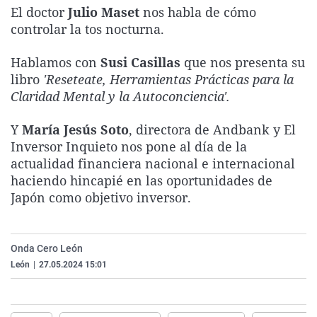
El doctor
Julio Maset
nos habla de cómo
La rosa de los vientos
Caso
Extremadura
Virales
controlar la tos nocturna.
Gente viajera
Retornados
Galicia
Televisión
Hablamos con
Susi Casillas
que nos presenta su
Como el perro y el gat
Equipo de investigaci
La Rioja
Elecciones
libro
'Reseteate, Herramientas Prácticas para la
Operación Viuda Negr
Navarra
Claridad Mental y la Autoconciencia'.
País Vasco
Y
María Jesús Soto
, directora de Andbank y El
Inversor Inquieto nos pone al día de la
actualidad financiera nacional e internacional
haciendo hincapié en las oportunidades de
Japón como objetivo inversor.
Onda Cero León
León
|
27.05.2024 15:01