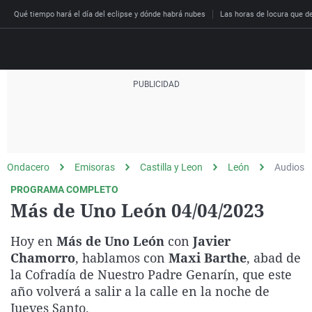
Qué tiempo hará el día del eclipse y dónde habrá nubes
Las horas de locura que dec
Directo
Programas
Podcast
Más de uno
Los Perseguidos
Andalucía
Fútbol
Sociedad
Ondacero
Emisoras
Castilla y Leon
León
Audios
España
Por fin
Malas decisiones
Aragón
Baloncesto
Mundo
PROGRAMA COMPLETO
Economía
Julia en la onda
Expedientes del más a
Baleares
Tenis
Salud
Más de Uno León 04/04/2023
Deportes
La brújula
El viaje del Guernica
Cantabria
Motor
Cultura
Hoy en
Más de Uno León
con
Javier
El tiempo
Radioestadio
Invisibles
Cataluña
Ciencia y Tecnología
Chamorro
, hablamos con
Maxi Barthe
, abad de
Más noticias
la Cofradía de Nuestro Padre Genarín, que este
Radioestadio noche
Prohibido morirse
Comunidad de Madrid
Gastronomía
año volverá a salir a la calle en la noche de
El colegio invisible
Esto no ha pasado
Comunitat Valenciana
Medio ambiente
Jueves Santo.