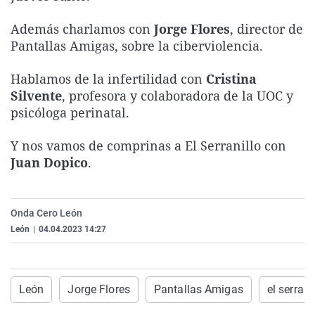
La rosa de los vientos
Caso
Extremadura
Virales
Además charlamos con
Jorge Flores
, director de
Gente viajera
Retornados
Galicia
Televisión
Pantallas Amigas, sobre la ciberviolencia.
Como el perro y el gat
Equipo de investigaci
La Rioja
Elecciones
Hablamos de la infertilidad con
Cristina
Operación Viuda Negr
Navarra
Silvente
, profesora y colaboradora de la UOC y
País Vasco
psicóloga perinatal.
Y nos vamos de comprinas a El Serranillo con
Juan Dopico
.
Onda Cero León
León
|
04.04.2023 14:27
León
Jorge Flores
Pantallas Amigas
el serrani