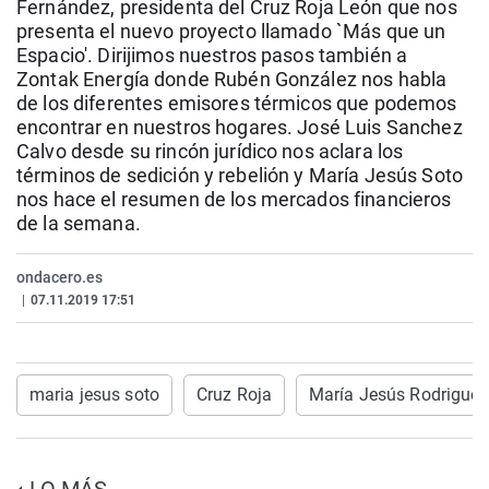
Fernández, presidenta del Cruz Roja León que nos
La rosa de los vientos
Caso
Extremadura
Virales
presenta el nuevo proyecto llamado `Más que un
Espacio'. Dirijimos nuestros pasos también a
Gente viajera
Retornados
Galicia
Televisión
Zontak Energía donde Rubén González nos habla
Como el perro y el gat
Equipo de investigaci
La Rioja
Elecciones
de los diferentes emisores térmicos que podemos
encontrar en nuestros hogares. José Luis Sanchez
Operación Viuda Negr
Navarra
Calvo desde su rincón jurídico nos aclara los
País Vasco
términos de sedición y rebelión y María Jesús Soto
nos hace el resumen de los mercados financieros
de la semana.
ondacero.es
|
07.11.2019 17:51
maria jesus soto
Cruz Roja
María Jesús Rodriguez