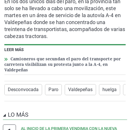
En los dos únicos días del paro, en la provincia tan
solo se ha llevado a cabo una movilización, este
martes en un área de servicio de la autovía A-4 en
Valdepeñas donde se han concentrado una
treintena de transportistas, acompañados de varias
cabezas tractoras.
LEER MÁS
Camioneros que secundan el paro del transporte por
carretera visibilizan su protesta junto a la A-4, en
Valdepeñas
Desconvocada
Paro
Valdepeñas
huelga
s
LO MÁS
AL INICIO DE LA PRIMERA VENDIMIA CON LA NUEVA