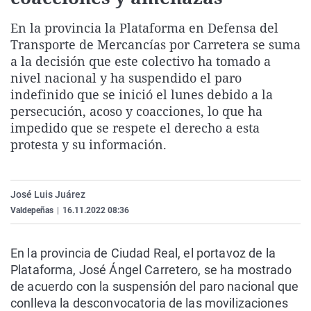
La rosa de los vientos
Caso
Extremadura
Virales
En la provincia la Plataforma en Defensa del
Gente viajera
Retornados
Galicia
Televisión
Transporte de Mercancías por Carretera se suma
a la decisión que este colectivo ha tomado a
Como el perro y el gat
Equipo de investigaci
La Rioja
Elecciones
nivel nacional y ha suspendido el paro
Operación Viuda Negr
Navarra
indefinido que se inició el lunes debido a la
País Vasco
persecución, acoso y coacciones, lo que ha
impedido que se respete el derecho a esta
protesta y su información.
José Luis Juárez
Valdepeñas
|
16.11.2022 08:36
En la provincia de Ciudad Real, el portavoz de la
Plataforma, José Ángel Carretero, se ha mostrado
de acuerdo con la suspensión del paro nacional que
conlleva la desconvocatoria de las movilizaciones