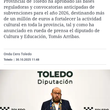
Provincial de Toledo ha aprobado las bases
La rosa de los vientos
Caso
Extremadura
Virales
reguladoras y convocatorias anticipadas de
subvenciones para el año 2026, destinando más
Gente viajera
Retornados
Galicia
Televisión
de un millón de euros a fortalecer la actividad
Como el perro y el gat
Equipo de investigaci
La Rioja
Elecciones
cultural en toda la provincia, tal y como ha
anunciado en rueda de prensa el diputado de
Operación Viuda Negr
Navarra
Cultura y Educación, Tomás Arribas.
País Vasco
Onda Cero Toledo
Toledo
|
30.10.2025 11:48