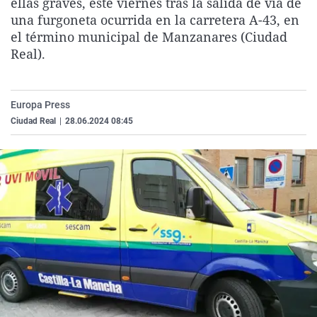
ellas graves, este viernes tras la salida de vía de
La rosa de los vientos
Caso
Extremadura
Virales
una furgoneta ocurrida en la carretera A-43, en
el término municipal de Manzanares (Ciudad
Gente viajera
Retornados
Galicia
Televisión
Real).
Como el perro y el gat
Equipo de investigaci
La Rioja
Elecciones
Operación Viuda Negr
Navarra
Europa Press
País Vasco
Ciudad Real
|
28.06.2024 08:45