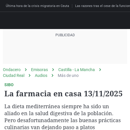
Última hora de la crisis migratoria en Ceuta
Las razones tras el cese de la funcion
Directo
Programas
Podcast
Más de uno
Los Perseguidos
Andalucía
Fútbol
Sociedad
Ondacero
Emisoras
Castilla - La Mancha
España
Por fin
Malas decisiones
Aragón
Baloncesto
Mundo
Ciudad Real
Audios
Más de uno
Economía
Julia en la onda
Expedientes del más a
Baleares
Tenis
Salud
SIBO
La farmacia en casa 13/11/2025
Deportes
La brújula
El viaje del Guernica
Cantabria
Motor
Cultura
El tiempo
Radioestadio
Invisibles
Cataluña
Ciencia y Tecnología
La dieta mediterránea siempre ha sido un
Más noticias
aliado en la salud digestiva de la población.
Radioestadio noche
Prohibido morirse
Comunidad de Madrid
Gastronomía
Pero desafortunadamente las buenas prácticas
El colegio invisible
Esto no ha pasado
Comunitat Valenciana
Medio ambiente
culinarias van dejando paso a platos