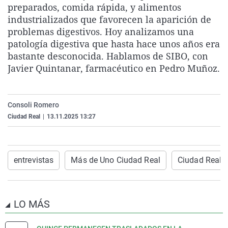
preparados, comida rápida, y alimentos
La rosa de los vientos
Caso
Extremadura
Virales
industrializados que favorecen la aparición de
Gente viajera
Retornados
Galicia
Televisión
problemas digestivos. Hoy analizamos una
patología digestiva que hasta hace unos años era
Como el perro y el gat
Equipo de investigaci
La Rioja
Elecciones
bastante desconocida. Hablamos de SIBO, con
Operación Viuda Negr
Navarra
Javier Quintanar, farmacéutico en Pedro Muñoz.
País Vasco
Consoli Romero
Ciudad Real
|
13.11.2025 13:27
entrevistas
Más de Uno Ciudad Real
Ciudad Real
LO MÁS